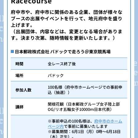
Racecourse
府中市や、府中市に関係のある企業、団体が様々な
ブースの出展やイベントを行って、地元府中を盛り
上げます。
（出展団体、内容などは、変更となる場合がありま
す。決まり次第、随時情報を更新いたします。）
日本郵政株式会社 パドックで走ろう＠東京競馬場
時間
全レース終了後
場所
パドック
100名様（府中市ホームページでの事前申
参加人数
込（抽選））
関根花観（日本郵政グループ女子陸上部
講師
OG/リオ五輪女子10000ｍ日本代表）
※事前申込の100名様は、
府中市のホーム
ページ内
で事前に募集いたします
※募集期間：6月1日（月）0時～6月18日
（木）正午）。