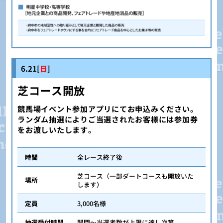
6.21[
日
]
芝コース開放
競馬場イベント参加アプリにてお申込みください。
ランダム抽選によりご当選されたお客様には参加券
をお渡しいたします。
時間
全レース終了後
芝コース（一部ダートコースも開放いた
場所
します）
定員
3,000名様
抽選受付時間
開門～当選者数が上限に達し次第