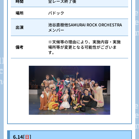
時間
全レース終了後
場所
パドック
池谷直樹他SAMURAI ROCK ORCHESTRA
出演
メンバー
※天候等の理由により、実施内容・実施
備考
場所等が変更となる可能性がございま
す。
6.14[
日
]