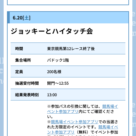
6.20[
土
]
ジョッキーとハイタッチ会
時間
東京競馬第12レース終了後
集合場所
パドック1階
定員
200名様
抽選受付時間
開門～12:55
結果発表時刻
13:00
※参加パスの引換に関しては、
競馬場イ
ベント参加アプリ
内にてご確認くださ
い。
※
競馬場イベント参加アプリ
での当選さ
れた方限定のイベントです。
競馬場イベ
ント参加アプリ
（無料）でイベント参加