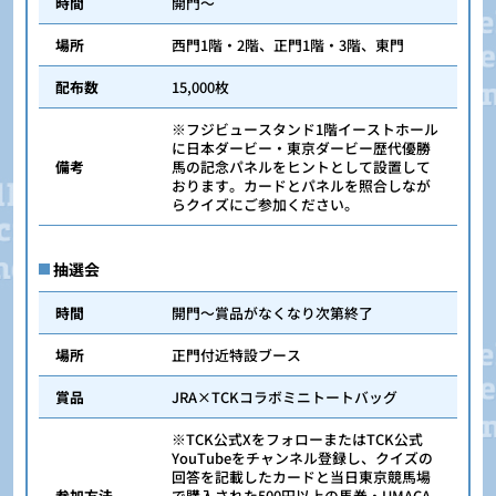
時間
開門～
場所
西門1階・2階、正門1階・3階、東門
配布数
15,000枚
※フジビュースタンド1階イーストホール
に日本ダービー・東京ダービー歴代優勝
備考
馬の記念パネルをヒントとして設置して
おります。カードとパネルを照合しなが
らクイズにご参加ください。
抽選会
時間
開門～賞品がなくなり次第終了
場所
正門付近特設ブース
賞品
JRA×TCKコラボミニトートバッグ
※TCK公式XをフォローまたはTCK公式
YouTubeをチャンネル登録し、クイズの
回答を記載したカードと当日東京競馬場
参加方法
で購入された500円以上の馬券・UMACA