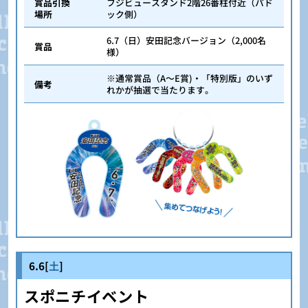
賞品引換
フジビュースタンド2階26番柱付近（パド
場所
ック側）
6.7（日）安田記念バージョン（2,000名
賞品
様）
※通常賞品（A～E賞)・「特別版」のいず
備考
れかが抽選で当たります。
6.6[
土
]
スポニチイベント