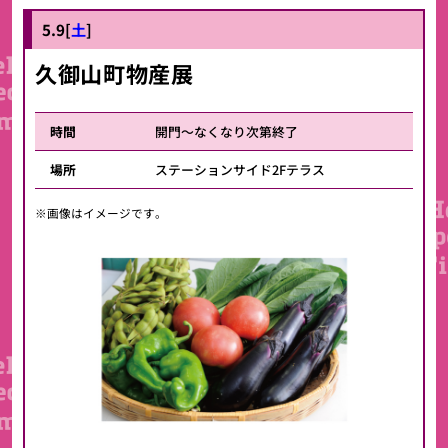
5.9[
土
]
久御山町物産展
時間
開門～なくなり次第終了
場所
ステーションサイド2Fテラス
※画像はイメージです。