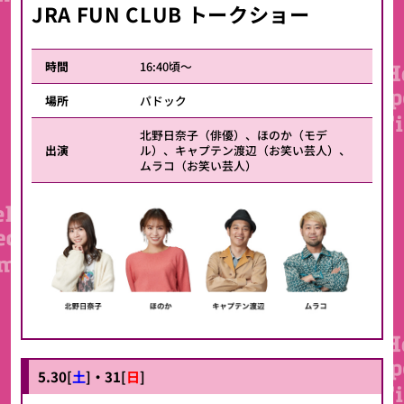
JRA FUN CLUB
トークショー
時間
16:40頃～
場所
パドック
北野日奈子（俳優）、ほのか（モデ
出演
ル）、キャプテン渡辺（お笑い芸人）、
ムラコ（お笑い芸人）
5.30[
土
]・31[
日
]