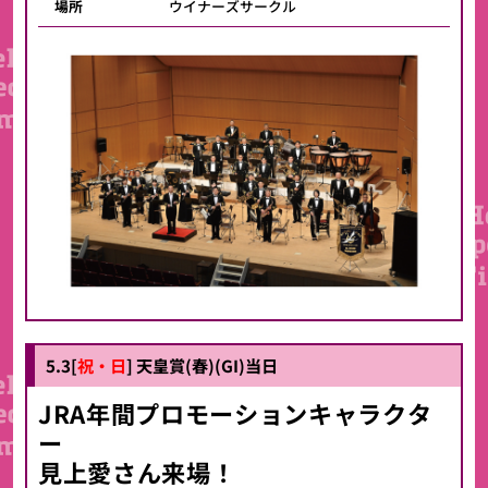
場所
ウイナーズサークル
5.3[
祝・日
] 天皇賞(春)(GI)当日
JRA年間プロモーションキャラクタ
ー
見上愛さん来場！