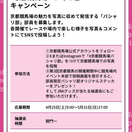
キャンペーン
京都競馬場の魅力を写真に収めて発信する「パシャ
リ部」部員を募集します。
各開催でレースや場内で楽しむ様子を写真＆コメン
トにてSNSで投稿しよう！
①京都競馬場公式アカウントをフォロー
②XまたはInstagramで「#京都競馬場パ
シャリ部」をつけて京都競馬場での写真
を投稿
③第3回京都競馬の開催期間中に競馬場内
参加方法
イベント本部で投稿画面を提示すると、
部員限定パシャリ部オリジナルステッカ
ーをプレゼント！
そしてJRAグッズが当たる抽選会にもご
参加いただけます。
応募期間
4月25日[土]9:00〜5月31日[日]17:00
抽選会
開門～
時間