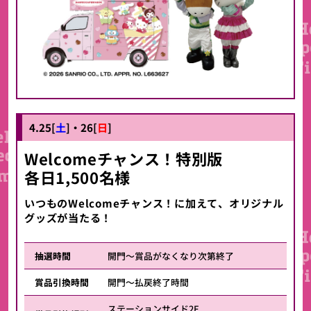
4.25[
土
]・
26
[
日
]
Welcomeチャンス！特別版
各日1,500名様
いつものWelcomeチャンス！に加えて、オリジナル
グッズが当たる！
抽選時間
開門～賞品がなくなり次第終了
賞品引換時間
開門～払戻終了時間
ステーションサイド2F