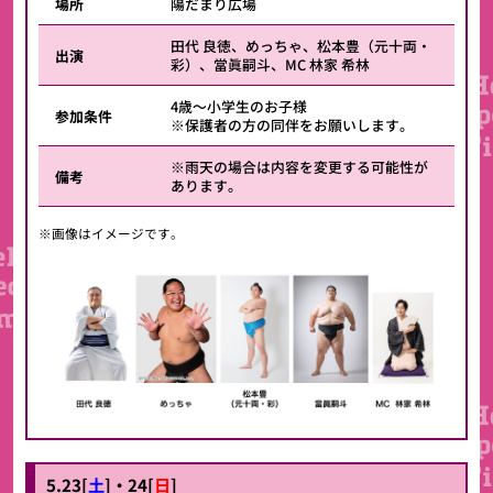
場所
陽だまり広場
田代 良徳、めっちゃ、松本豊（元十両・
出演
彩）、當眞嗣斗、MC 林家 希林
4歳～小学生のお子様
参加条件
※保護者の方の同伴をお願いします。
※雨天の場合は内容を変更する可能性が
備考
あります。
※画像はイメージです。
5.23[
土
]
・24
[
日
]