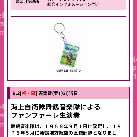
賞品引換場所
総合インフォメーション付近
5.3[
祝・日
] 天皇賞(春)(GI)当日
海上自衛隊舞鶴音楽隊
による
ファンファーレ生演奏
舞鶴音楽隊は、１９５５年９月１日に発足し、１９
７６年５月に舞鶴地方総監の直轄部隊となりまし