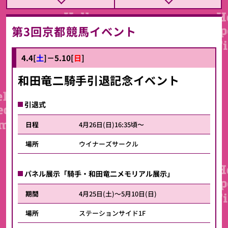
第3回京都競馬イベント
4.4[
土
]
－5.10
[
日
]
和田竜二騎手引退記念イベント
引退式
日程
4月26日(日)16:35頃〜
場所
ウイナーズサークル
パネル展示「騎手・和田竜二メモリアル展示」
期間
4月25日(土)～5月10日(日)
場所
ステーションサイド1F