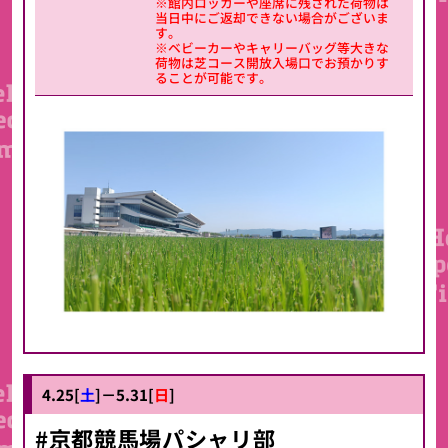
※館内ロッカーや座席に残された荷物は
当日中にご返却できない場合がございま
す。
※ベビーカーやキャリーバッグ等大きな
荷物は芝コース開放入場口でお預かりす
ることが可能です。
4.25[
土
]－5.31[
日
]
#京都競馬場パシャリ部