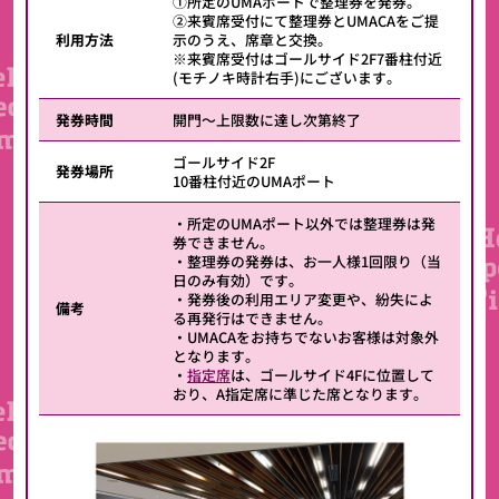
①所定のUMAポートで整理券を発券。
②来賓席受付にて整理券とUMACAをご提
利用方法
示のうえ、席章と交換。
※来賓席受付はゴールサイド2F7番柱付近
(モチノキ時計右手)にございます。
発券時間
開門～上限数に達し次第終了
ゴールサイド2F
発券場所
10番柱付近のUMAポート
・所定のUMAポート以外では整理券は発
券できません。
・整理券の発券は、お一人様1回限り（当
日のみ有効）です。
・発券後の利用エリア変更や、紛失によ
備考
る再発行はできません。
・UMACAをお持ちでないお客様は対象外
となります。
・
指定席
は、ゴールサイド4Fに位置して
おり、A指定席に準じた席となります。